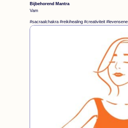
Bijbehorend Mantra
Vam
#sacraalchakra #reikihealing #creativiteit #levensener