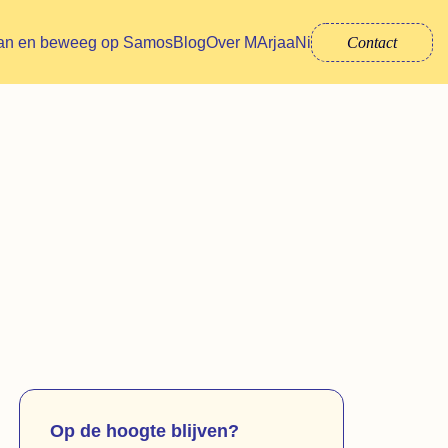
an en beweeg op Samos
Blog
Over MArjaaNi
Contact
Op de hoogte blijven?