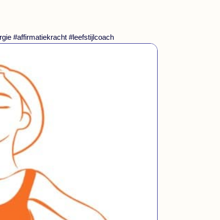
gie #affirmatiekracht #leefstijlcoach